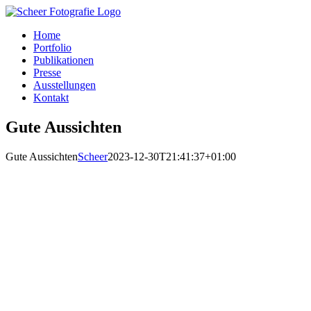
Zum
Inhalt
Home
springen
Portfolio
Publikationen
Presse
Ausstellungen
Kontakt
Gute Aussichten
Gute Aussichten
Scheer
2023-12-30T21:41:37+01:00